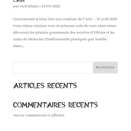
l’Asie
par
JackAdmin
|
28 Fév 2023
Gas­tronomie & bien-être aux couleurs de l’Asie – 15 avril 2023
Vous aimez cuisin­er tout en prenant soin de vous alors venez
décou­vrir les plaisirs gour­mands des recettes d’Olivier et les
soins de Medecine Tra­di­tion­nelle pra­tiqués par Aurélie
dans...
Rechercher
Articles récents
Commentaires récents
Aucun commentaire à afficher.